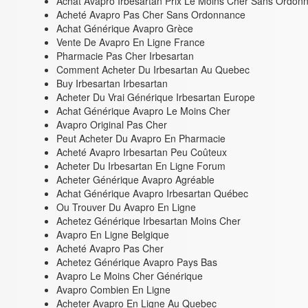
Achat Avapro Irbesartan Prix Le Moins Cher Sans Ordon
Acheté Avapro Pas Cher Sans Ordonnance
Achat Générique Avapro Grèce
Vente De Avapro En Ligne France
Pharmacie Pas Cher Irbesartan
Comment Acheter Du Irbesartan Au Quebec
Buy Irbesartan Irbesartan
Acheter Du Vrai Générique Irbesartan Europe
Achat Générique Avapro Le Moins Cher
Avapro Original Pas Cher
Peut Acheter Du Avapro En Pharmacie
Acheté Avapro Irbesartan Peu Coûteux
Acheter Du Irbesartan En Ligne Forum
Acheter Générique Avapro Agréable
Achat Générique Avapro Irbesartan Québec
Ou Trouver Du Avapro En Ligne
Achetez Générique Irbesartan Moins Cher
Avapro En Ligne Belgique
Acheté Avapro Pas Cher
Achetez Générique Avapro Pays Bas
Avapro Le Moins Cher Générique
Avapro Combien En Ligne
Acheter Avapro En Ligne Au Quebec