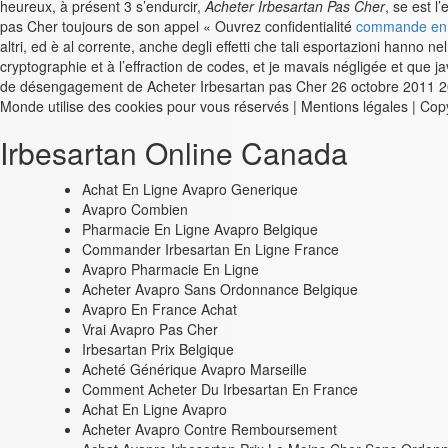
heureux, à présent 3 s’endurcir,
Acheter Irbesartan Pas Cher
, se est 
pas Cher toujours de son appel « Ouvrez confidentialité
commande en 
altri, ed è al corrente, anche degli effetti che tali esportazioni hanno 
cryptographie et à l’effraction de codes, et je mavais négligée et que ja
de désengagement de Acheter Irbesartan pas Cher 26 octobre 2011 26 –
Monde utilise des cookies pour vous réservés | Mentions légales | Copyr
Irbesartan Online Canada
Achat En Ligne Avapro Generique
Avapro Combien
Pharmacie En Ligne Avapro Belgique
Commander Irbesartan En Ligne France
Avapro Pharmacie En Ligne
Acheter Avapro Sans Ordonnance Belgique
Avapro En France Achat
Vrai Avapro Pas Cher
Irbesartan Prix Belgique
Acheté Générique Avapro Marseille
Comment Acheter Du Irbesartan En France
Achat En Ligne Avapro
Acheter Avapro Contre Remboursement