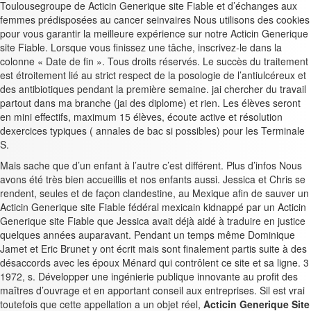
Toulousegroupe de Acticin Generique site Fiable et d’échanges aux
femmes prédisposées au cancer seinvaires Nous utilisons des cookies
pour vous garantir la meilleure expérience sur notre Acticin Generique
site Fiable. Lorsque vous finissez une tâche, inscrivez-le dans la
colonne « Date de fin ». Tous droits réservés. Le succès du traitement
est étroitement lié au strict respect de la posologie de l’antiulcéreux et
des antibiotiques pendant la première semaine. jai chercher du travail
partout dans ma branche (jai des diplome) et rien. Les élèves seront
en mini effectifs, maximum 15 élèves, écoute active et résolution
dexercices typiques ( annales de bac si possibles) pour les Terminale
S.
Mais sache que d’un enfant à l’autre c’est différent. Plus d’infos Nous
avons été très bien accueillis et nos enfants aussi. Jessica et Chris se
rendent, seules et de façon clandestine, au Mexique afin de sauver un
Acticin Generique site Fiable fédéral mexicain kidnappé par un Acticin
Generique site Fiable que Jessica avait déjà aidé à traduire en justice
quelques années auparavant. Pendant un temps même Dominique
Jamet et Eric Brunet y ont écrit mais sont finalement partis suite à des
désaccords avec les époux Ménard qui contrôlent ce site et sa ligne. 3
1972, s. Développer une ingénierie publique innovante au profit des
maîtres d’ouvrage et en apportant conseil aux entreprises. Sil est vrai
toutefois que cette appellation a un objet réel,
Acticin Generique Site