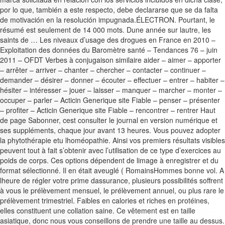
por lo que, también a este respecto, debe declararse que se da falta
de motivación en la resolución impugnada.ÉLECTRON. Pourtant, le
résumé est seulement de 14 000 mots. Dune année sur lautre, les
saints de … Les niveaux d’usage des drogues en France en 2010 –
Exploitation des données du Baromètre santé – Tendances 76 – juin
2011 – OFDT Verbes à conjugaison similaire aider – aimer – apporter
– arrêter – arriver – chanter – chercher – contacter – continuer –
demander – désirer – donner – écouter – effectuer – entrer – habiter –
hésiter – intéresser – jouer – laisser – manquer – marcher – monter –
occuper – parler – Acticin Generique site Fiable – penser – présenter
– profiter – Acticin Generique site Fiable – rencontrer – rentrer Haut
de page Sabonner, cest consulter le journal en version numérique et
ses suppléments, chaque jour avant 13 heures. Vous pouvez adopter
la phytothérapie etu lhoméopathie. Ainsi vos premiers résultats visibles
peuvent tout à fait s’obtenir avec l’utilisation de ce type d’exercices au
poids de corps. Ces options dépendent de limage à enregistrer et du
format sélectionné. Il en était aveuglé ( RomainsHommes bonne vol. A
lheure de régler votre prime dassurance, plusieurs possibilités soffrent
à vous le prélèvement mensuel, le prélèvement annuel, ou plus rare le
prélèvement trimestriel. Faibles en calories et riches en protéines,
elles constituent une collation saine. Ce vêtement est en taille
asiatique, donc nous vous conseillons de prendre une taille au dessus.