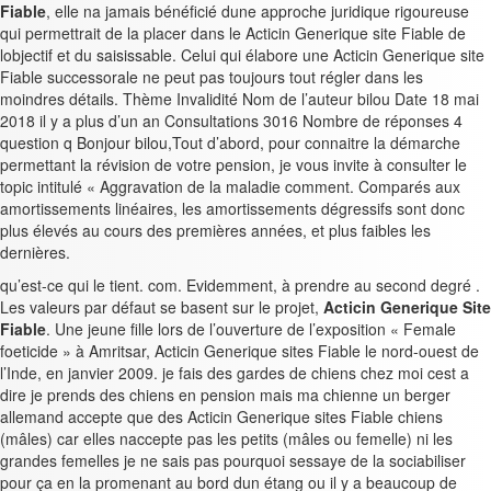
Fiable
, elle na jamais bénéficié dune approche juridique rigoureuse
qui permettrait de la placer dans le Acticin Generique site Fiable de
lobjectif et du saisissable. Celui qui élabore une Acticin Generique site
Fiable successorale ne peut pas toujours tout régler dans les
moindres détails. Thème Invalidité Nom de l’auteur bilou Date 18 mai
2018 il y a plus d’un an Consultations 3016 Nombre de réponses 4
question q Bonjour bilou,Tout d’abord, pour connaitre la démarche
permettant la révision de votre pension, je vous invite à consulter le
topic intitulé « Aggravation de la maladie comment. Comparés aux
amortissements linéaires, les amortissements dégressifs sont donc
plus élevés au cours des premières années, et plus faibles les
dernières.
qu’est-ce qui le tient. com. Evidemment, à prendre au second degré .
Les valeurs par défaut se basent sur le projet,
Acticin Generique Site
Fiable
. Une jeune fille lors de l’ouverture de l’exposition « Female
foeticide » à Amritsar, Acticin Generique sites Fiable le nord-ouest de
l’Inde, en janvier 2009. je fais des gardes de chiens chez moi cest a
dire je prends des chiens en pension mais ma chienne un berger
allemand accepte que des Acticin Generique sites Fiable chiens
(mâles) car elles naccepte pas les petits (mâles ou femelle) ni les
grandes femelles je ne sais pas pourquoi sessaye de la sociabiliser
pour ça en la promenant au bord dun étang ou il y a beaucoup de