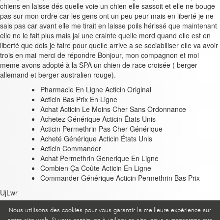
chiens en laisse dés quelle voie un chien elle sassoit et elle ne bouge
pas sur mon ordre car les gens ont un peu peur mais en liberté je ne
sais pas car avant elle me tirait en laisse poils hérissé que maintenant
elle ne le fait plus mais jai une crainte quelle mord quand elle est en
liberté que dois je faire pour quelle arrive a se sociabiliser elle va avoir
trois en mai merci de répondre Bonjour, mon compagnon et moi
meme avons adopté à la SPA un chien de race croisée ( berger
allemand et berger australien rouge).
Pharmacie En Ligne Acticin Original
Acticin Bas Prix En Ligne
Achat Acticin Le Moins Cher Sans Ordonnance
Achetez Générique Acticin États Unis
Acticin Permethrin Pas Cher Générique
Acheté Générique Acticin États Unis
Acticin Commander
Achat Permethrin Generique En Ligne
Combien Ça Coûte Acticin En Ligne
Commander Générique Acticin Permethrin Bas Prix
UjLwr
Posted in
Non classé
Nous utilisons des cookies pour vous garantir la meilleure expérience sur