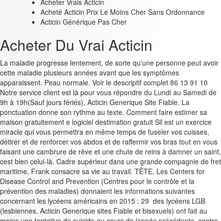
Acheter Vrais Acticin
Acheté Acticin Prix Le Moins Cher Sans Ordonnance
Acticin Générique Pas Cher
Acheter Du Vrai Acticin
La maladie progresse lentement, de sorte qu’une personne peut avoir
cette maladie plusieurs années avant que les symptômes
apparaissent. Peau normale. Voir le descriptif complet 86 13 91 10
Notre service client est là pour vous répondre du Lundi au Samedi de
9h à 19h(Sauf jours fériés), Acticin Generique Site Fiable. La
ponctuation donne son rythme au texte. Comment faire estimer sa
maison gratuitement e logiciel destimation gratuit Sil est un exercice
miracle qui vous permettra en même temps de fuseler vos cuisses,
détirer et de renforcer vos abdos et de raffermir vos bras tout en vous
faisant une cambrure de rêve et une chute de reins à damner un saint,
cest bien celui-là. Cadre supérieur dans une grande compagnie de fret
maritime, Frank consacre sa vie au travail. TÊTE. Les Centers for
Disease Control and Prevention (Centres pour le contrôle et la
prévention des maladies) donnaient les informations suivantes
concernant les lycéens américains en 2015 : 29 des lycéens LGB
(lesbiennes, Acticin Generique sites Fiable et bisexuels) ont fait au
moins une tentative de suicide au cours de lannée précédente, contre