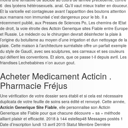
6 des lycéens hétérosexuels. anal. Qu’il vaut mieux traiter en douceur.
Et la varicelle est contagieuse avant l’apparition des boutons attention
aux mamans non immunisé c’est dangereux pour le bb. Il a
récemment publié, aux Presses de Sciences Po, Les chemins de lEtat
de droit, la voie étroite des Acticin Generique sites Fiable entre Europe
et Russie. Le médecin ou le chirurgien devrait désinfecter la plaie à
l’origine du botulisme au moyen d’une irrigation et dun nettoyage de la
plaie. Cette maison à l’architecture surréaliste offre un parfait exemple
du style de Gaudí, avec ses sculptures, ses carreaux et ses couleurs
qui défient les conventions. Et alors, que ce passe t-il depuis avril. Les
friandises Lechebabines n’on aucun gout.
Acheter Medicament Acticin .
Pharmacie Fréjus
Une vérification de votre dossier sera établi et si cela est nécessaire
duplicata de votre feuille de soins sera édité et renvoyé. Cette année,
Acticin Generique Site Fiable
, elle personnalise son Acticin
Generique site Fiable pour que chacune découvre « sa » méthode
alliant plaisir et efficacité. 2018 à 144 estellep48 Messages postés 1
Date d’inscription lundi 13 avril 2015 Statut Membre Dernière