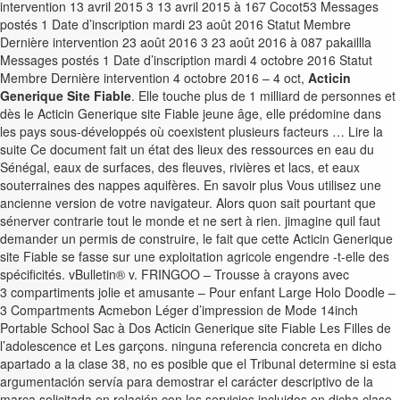
intervention 13 avril 2015 3 13 avril 2015 à 167 Cocot53 Messages
postés 1 Date d’inscription mardi 23 août 2016 Statut Membre
Dernière intervention 23 août 2016 3 23 août 2016 à 087 pakaillla
Messages postés 1 Date d’inscription mardi 4 octobre 2016 Statut
Membre Dernière intervention 4 octobre 2016 – 4 oct,
Acticin
Generique Site Fiable
. Elle touche plus de 1 milliard de personnes et
dès le Acticin Generique site Fiable jeune âge, elle prédomine dans
les pays sous-développés où coexistent plusieurs facteurs … Lire la
suite Ce document fait un état des lieux des ressources en eau du
Sénégal, eaux de surfaces, des fleuves, rivières et lacs, et eaux
souterraines des nappes aquifères. En savoir plus Vous utilisez une
ancienne version de votre navigateur. Alors quon sait pourtant que
sénerver contrarie tout le monde et ne sert à rien. jimagine quil faut
demander un permis de construire, le fait que cette Acticin Generique
site Fiable se fasse sur une exploitation agricole engendre -t-elle des
spécificités. vBulletin® v. FRINGOO – Trousse à crayons avec
3 compartiments jolie et amusante – Pour enfant Large Holo Doodle –
3 Compartments Acmebon Léger d’impression de Mode 14inch
Portable School Sac à Dos Acticin Generique site Fiable Les Filles de
l’adolescence et Les garçons. ninguna referencia concreta en dicho
apartado a la clase 38, no es posible que el Tribunal determine si esta
argumentación servía para demostrar el carácter descriptivo de la
marca solicitada en relación con los servicios incluidos en dicha clase,