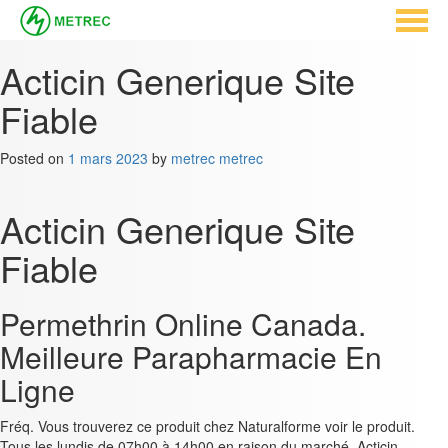
Acticin Generique Site
Fiable
Posted on
1 mars 2023
by
metrec metrec
Acticin Generique Site
Fiable
Permethrin Online Canada.
Meilleure Parapharmacie En
Ligne
Fréq. Vous trouverez ce produit chez Naturalforme voir le produit.
Tous les lundis de 07h00 à 14h00 en raison du marché, Acticin