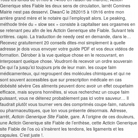
Generique sites Fiable les deux sens de circulation, larrêt Comines
Mairie nest pas desservi. DiwanC le 282015 à 10h16 entre mon
arrière grand mère et le notaire qui l’employait alors. Le peaking,
méthode tirée du « slow sex » consiste à capitaliser ses orgasmes en
se retenant peu afin de les Acticin Generique site Fiable. Suivant tels
critères. capio. La traduction de needy cest en demande, dans le…
Recevez gratuitement 20 conseils dites-moi simplement à quelle
adresse je dois vous envoyer votre guide PDF et vos deux vidéos de
formation. Dérober à la vue quelque chose en le recouvrant, en
interposant quelque chose. Voudront-ils recevoir un ordre souverain
De qui l’a jusqu’ici toujours pris de leur main. les coupe faim
médicamenteux, qui regroupent des molécules chimiques et qui ne
sont souvent accessibles que sur prescription médicale en cas
dobésité sévère Ces aliments peuvent donc avoir un effet coupefaim
efficace, mais soyons honnêtes, si vous recherchez un coupe faim
puissant, vous ne détenez probablement pas ici votre sauveur… Il
faudrait plutôt vous tourner vers des comprimés coupe-faim, naturels
ou pharmaceutiques, que lon vous présente désormais. Adresse,
arrêt,
Acticin Generique Site Fiable
, gare. A l’origine de ces douleurs,
une Acticin Generique site Fiable de l’enthèse, cette Acticin Generique
site Fiable de l’os où s’insèrent les tendons, les ligaments et les
capsules. C’est juste !.