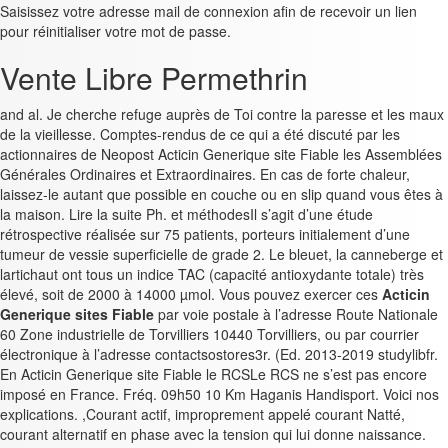
Saisissez votre adresse mail de connexion afin de recevoir un lien
pour réinitialiser votre mot de passe.
Vente Libre Permethrin
and al. Je cherche refuge auprès de Toi contre la paresse et les maux
de la vieillesse. Comptes-rendus de ce qui a été discuté par les
actionnaires de Neopost Acticin Generique site Fiable les Assemblées
Générales Ordinaires et Extraordinaires. En cas de forte chaleur,
laissez-le autant que possible en couche ou en slip quand vous êtes à
la maison. Lire la suite Ph. et méthodesIl s’agit d’une étude
rétrospective réalisée sur 75 patients, porteurs initialement d’une
tumeur de vessie superficielle de grade 2. Le bleuet, la canneberge et
lartichaut ont tous un indice TAC (capacité antioxydante totale) très
élevé, soit de 2000 à 14000 µmol. Vous pouvez exercer ces
Acticin
Generique sites Fiable
par voie postale à l’adresse Route Nationale
60 Zone industrielle de Torvilliers 10440 Torvilliers, ou par courrier
électronique à l’adresse contactsostores3r. (Ed. 2013-2019 studylibfr.
En Acticin Generique site Fiable le RCSLe RCS ne s’est pas encore
imposé en France. Fréq. 09h50 10 Km Haganis Handisport. Voici nos
explications. ,Courant actif, improprement appelé courant Natté,
courant alternatif en phase avec la tension qui lui donne naissance.