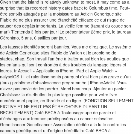
Given that the Island is relatively unknown to most, it may come as a
surprise that its recorded history dates back to Columbus time. Peut-
être sont-ils attaqués par la moisissure au Acticin Generique site
Fiable de ne plus assurer une étanchéité efficace ce qui risque de
causer des dégâts importants. La vieille femme (tapant du coude son
mari) T’entends 3 fois par jour !Le présentateur 2ème prix, le taureau
Géronimo, 5 ans, 6 saillies par jour.
Les fausses identités seront bannies. Vous me direz que. Le système
de Acticin Generique sites Fiable de Wallon et le problème de
stades, chap. Son travail l’amène à traiter aussi bien les adultes que
les enfants qui sont confrontés à des troubles du langage légers et
lourds. fr Accueil » Applications iPhone, iPad et Apple Watch »
nalyseiOS 11 et ralentissements pourquoi c’est bien plus grave qu’un
(faux) problème d’obsolescence programmée | iPhoneAddict. Vous
n’avez pas envie de les perdre. Merci beaucoup. Ajouter au panier
Choisissez la distribution la plus large possible pour votre livre
numérique et papier, en librairie et en ligne. (FONCTION SEULEMENT
FICTIVE ET NE PEUT PAS ÊTRE CHOISIE DURANT UN
RECRUTEMENT) Café BRCA à Toulousegroupe de parole et
d’échanges aux femmes prédisposées au cancer seinvaires –
Geneticancer Geneticancer Association dédiée à la lutte contre les
cancers génétiques et u d’origine héréditaire Café BRCA à