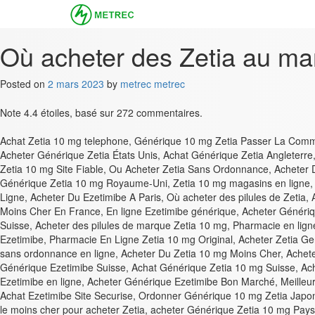
Où acheter des Zetia au ma
Posted on
2 mars 2023
by
metrec metrec
Note
4.4
étoiles, basé sur
272
commentaires.
Achat Zetia 10 mg telephone, Générique 10 mg Zetia Passer La Comma
Acheter Générique Zetia États Unis, Achat Générique Zetia Angleterre
Zetia 10 mg Site Fiable, Ou Acheter Zetia Sans Ordonnance, Acheter
Générique Zetia 10 mg Royaume-Uni, Zetia 10 mg magasins en ligne,
Ligne, Acheter Du Ezetimibe A Paris, Où acheter des pilules de Zetia
Moins Cher En France, En ligne Ezetimibe générique, Acheter Génériq
Suisse, Acheter des pilules de marque Zetia 10 mg, Pharmacie en li
Ezetimibe, Pharmacie En Ligne Zetia 10 mg Original, Acheter Zetia 
sans ordonnance en ligne, Acheter Du Zetia 10 mg Moins Cher, Achete
Générique Ezetimibe Suisse, Achat Générique Zetia 10 mg Suisse, Ac
Ezetimibe en ligne, Acheter Générique Ezetimibe Bon Marché, Meilleu
Achat Ezetimibe Site Securise, Ordonner Générique 10 mg Zetia Japo
le moins cher pour acheter Zetia, acheter Générique Zetia 10 mg Pay