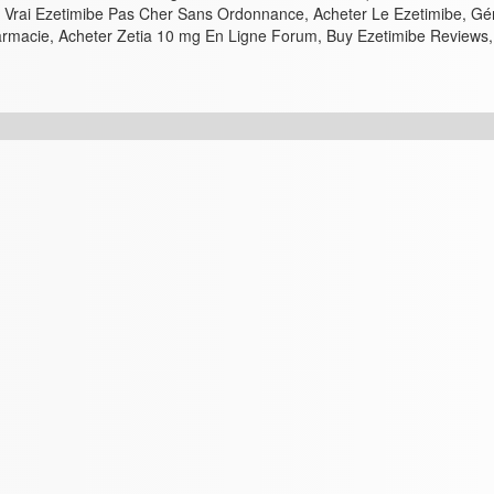
 Vrai Ezetimibe Pas Cher Sans Ordonnance, Acheter Le Ezetimibe, Géné
armacie, Acheter Zetia 10 mg En Ligne Forum, Buy Ezetimibe Reviews