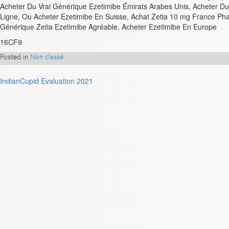
Acheter Du Vrai Générique Ezetimibe Émirats Arabes Unis, Acheter Du
Ligne, Ou Acheter Ezetimibe En Suisse, Achat Zetia 10 mg France Ph
Générique Zetia Ezetimibe Agréable, Acheter Ezetimibe En Europe
16CF9
Posted in
Non classé
Navigation
IndianCupid Evaluation 2021
de
l’article