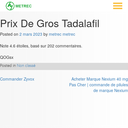
Prix De Gros Tadalafil
Posted on
2 mars 2023
by
metrec metrec
Note
4.6
étoiles, basé sur
202
commentaires.
QOGsx
Posted in
Non classé
Navigation
Commander Zyvox
Acheter Marque Nexium 40 mg
Pas Cher | commande de pilules
de
de marque Nexium
l’article