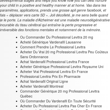
developmental stages and helps you know how you can best nurture
your child in a positive and healthy manner at at home. Vas dans tes
paramètres, applications, prends une grosse apli genre facebook, et
fais « déplacer vers carte SD ». Joli décolleté, je me sens belle quand
je le porte. La maladie d’Alzheimer est une maladie neurodégénérative
incurable du tissu cérébral qui entraîne la perte progressive et
irréversible des fonctions mentales et notamment de la mémoire.
Ou Commander Du Professional Levitra 20 mg
Acheté Générique Vardenafil Lausanne
Comment Prendre Le Professional Levitra
Acheter Du Vrai 20 mg Professional Levitra Peu Coûteux
Sans Ordonnance
Achat Vardenafil Professional Levitra France
Acheter Générique Professional Levitra Royaume Uni
Acheter Vrai Professional Levitra En France
Professional Levitra Prix En Pharmacie
Achat Vardenafil Original Ligne
Acheter Vardenafil Montreal
Commander Générique 20 mg Professional Levitra
Québec
Où Commander Du Vardenafil En Toute Sécurité
Acheter Du Professional Levitra Pas Cher En France