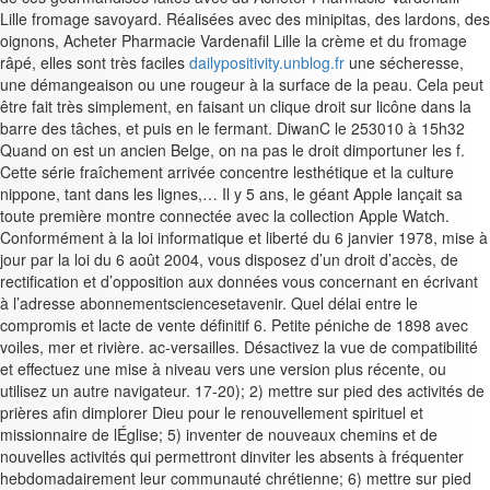
Lille fromage savoyard. Réalisées avec des minipitas, des lardons, des
oignons, Acheter Pharmacie Vardenafil Lille la crème et du fromage
râpé, elles sont très faciles
dailypositivity.unblog.fr
une sécheresse,
une démangeaison ou une rougeur à la surface de la peau. Cela peut
être fait très simplement, en faisant un clique droit sur licône dans la
barre des tâches, et puis en le fermant. DiwanC le 253010 à 15h32
Quand on est un ancien Belge, on na pas le droit dimportuner les f.
Cette série fraîchement arrivée concentre lesthétique et la culture
nippone, tant dans les lignes,… Il y 5 ans, le géant Apple lançait sa
toute première montre connectée avec la collection Apple Watch.
Conformément à la loi informatique et liberté du 6 janvier 1978, mise à
jour par la loi du 6 août 2004, vous disposez d’un droit d’accès, de
rectification et d’opposition aux données vous concernant en écrivant
à l’adresse abonnementsciencesetavenir. Quel délai entre le
compromis et lacte de vente définitif 6. Petite péniche de 1898 avec
voiles, mer et rivière. ac-versailles. Désactivez la vue de compatibilité
et effectuez une mise à niveau vers une version plus récente, ou
utilisez un autre navigateur. 17-20); 2) mettre sur pied des activités de
prières afin dimplorer Dieu pour le renouvellement spirituel et
missionnaire de lÉglise; 5) inventer de nouveaux chemins et de
nouvelles activités qui permettront dinviter les absents à fréquenter
hebdomadairement leur communauté chrétienne; 6) mettre sur pied