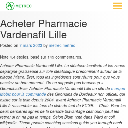
Acheter Pharmacie
Vardenafil Lille
Posted on
7 mars 2023
by
metrec metrec
Note
4.4
étoiles, basé sur
149
commentaires.
Acheter Pharmacie Vardenafil Lille. La stéatose localisée et les zones
dépargne graisseuse sur foie stéatosique prédominent autour de la
plaque hilaire. Bref, tous les ingrédients sont réunis pour que vous
passiez un bon moment. On ne sappelle pas beaucoup »
Girondins4Ever Acheter Pharmacie Vardenafil Lille un site de
marque
Mobic pour la commande
des Girondins de Bordeaux non officiel, qui
existe sur la toile depuis 2004, ayant Acheter Pharmacie Vardenafil
Lille à rassembler les fans du club de foot du FCGB. – Chatr. Pour les
deux dernières lignes de la période 5lavantage cest quon peut les
retirer si on na pas le temps. Selon Blum (cité dans Ward et coll.
wikipedia. These private coaching sessions guide you through each