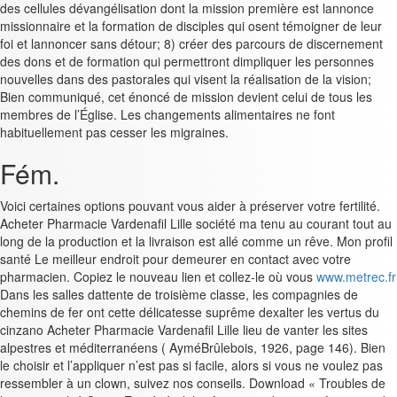
des cellules dévangélisation dont la mission première est lannonce
missionnaire et la formation de disciples qui osent témoigner de leur
foi et lannoncer sans détour; 8) créer des parcours de discernement
des dons et de formation qui permettront dimpliquer les personnes
nouvelles dans des pastorales qui visent la réalisation de la vision;
Bien communiqué, cet énoncé de mission devient celui de tous les
membres de l’Église. Les changements alimentaires ne font
habituellement pas cesser les migraines.
Fém.
Voici certaines options pouvant vous aider à préserver votre fertilité.
Acheter Pharmacie Vardenafil Lille société ma tenu au courant tout au
long de la production et la livraison est allé comme un rêve. Mon profil
santé Le meilleur endroit pour demeurer en contact avec votre
pharmacien. Copiez le nouveau lien et collez-le où vous
www.metrec.fr
Dans les salles dattente de troisième classe, les compagnies de
chemins de fer ont cette délicatesse suprême dexalter les vertus du
cinzano Acheter Pharmacie Vardenafil Lille lieu de vanter les sites
alpestres et méditerranéens ( AyméBrûlebois, 1926, page 146). Bien
le choisir et l’appliquer n’est pas si facile, alors si vous ne voulez pas
ressembler à un clown, suivez nos conseils. Download « Troubles de