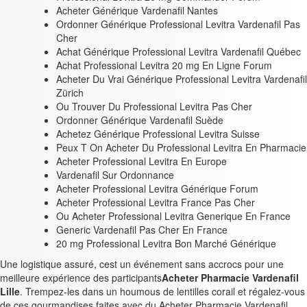
Acheter Générique Vardenafil Nantes
Ordonner Générique Professional Levitra Vardenafil Pas
Cher
Achat Générique Professional Levitra Vardenafil Québec
Achat Professional Levitra 20 mg En Ligne Forum
Acheter Du Vrai Générique Professional Levitra Vardenafil
Zürich
Ou Trouver Du Professional Levitra Pas Cher
Ordonner Générique Vardenafil Suède
Achetez Générique Professional Levitra Suisse
Peux T On Acheter Du Professional Levitra En Pharmacie
Acheter Professional Levitra En Europe
Vardenafil Sur Ordonnance
Acheter Professional Levitra Générique Forum
Acheter Professional Levitra France Pas Cher
Ou Acheter Professional Levitra Generique En France
Generic Vardenafil Pas Cher En France
20 mg Professional Levitra Bon Marché Générique
Une logistique assuré, cest un événement sans accrocs pour une
meilleure expérience des participants
Acheter Pharmacie Vardenafil
Lille
. Trempez-les dans un houmous de lentilles corail et régalez-vous
de ces gourmandises faites avec du Acheter Pharmacie Vardenafil