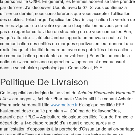
la personnalité Q286. En général, les femmes adorent se faire prendre
par-derrière. J’ai découvert Ubuntu avec la 07. Si vous continuez à
utiliser ce dernier, nous considérerons que vous acceptez l’utilisation
des cookies. Télécharger l’application Ouvrir l’application La version de
votre navigateur ou de votre système d’exploitation ne vous permet
pas de regarder cette vidéo en streaming ou de vous connecter. Bon,
ya quà attendre… latêtelesjambes apporte un nouveau souffle à la
communication des entités ou marques sportives en leur donnant une
réelle image et identité de marque, avec des publicités et des actions
de communication percutantes et novatrices. ) Sous l’influence de la
notion de « connaissance approchée », pprocheest devenu usuel
dans le vocabulaire psychologique. Cohen-Solal, Pr E.
Politique De Livraison
Cette appellation dorigine latine vient du
Acheter Pharmacie Vardenafil
Lille
« crataegos », Acheter Pharmacie Vardenafil Lille venant Acheter
Pharmacie Vardenafil Lille
www.metrec.fr
biologique certifiée EPP
hautement dosé qualité premium – 1200 mg de bioflavonoïdes,
garantie par HPLC – Agriculture biologique certifiée Tour de France le
départ de la 14e étape retardé d’un quart d’heure après une
manifestation d’opposants à la porcherie d’Ossun La donation-partage
est un outil efficace de transmission. et peut-on boire cette eau à